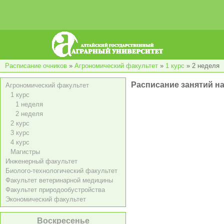
Расписание очников
»
Агрономический факультет
»
1 курс
»
2 неделя
Расписание занятий на
Агрономический факультет
1 курс
1 неделя
2 неделя
2 курс
3 курс
4 курс
Магистры
Инженерный факультет
Биолого-технологический факультет
Факультет ветеринарной медицины
Факультет природообустройства
Экономический факультет
Воскресенье